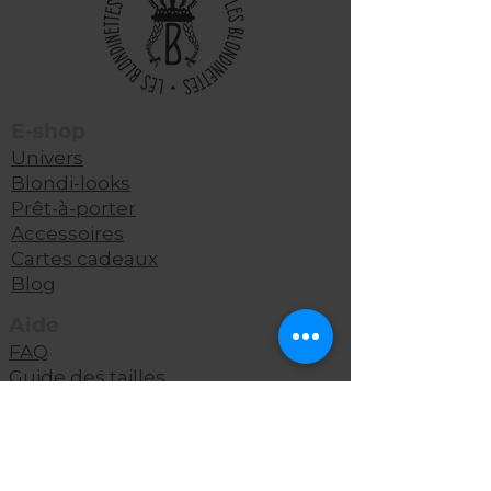
E-shop
Univers
Blondi-looks
Prêt-à-porter
Accessoires
Cartes cadeaux
Blog
Aide
FAQ
Guide
des tailles
Nos points de vente
Notre ADN
Contact