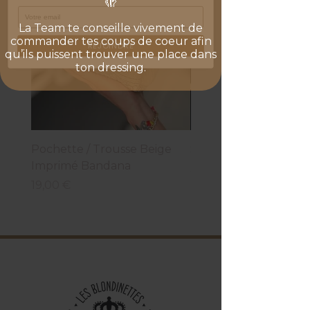
🫣
La Team te conseille vivement de
commander tes coups de coeur afin
REJOINDRE
qu’ils puissent trouver une place dans
ton dressing.
Pochette / Trousse Beige
Sac Beach Baby Beige
Imprimé Bandana
Prix
34,95 €
Prix
19,00 €