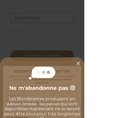
original
promotionnel
Taille
*
Quantité
*
Ajouter au panier
INSCRIPTION À LA NEWSLETTER
Inscrivez-vous et bénéficiez d'un accès exclusif aux nouvelles
offres.
Recevez
10% de réduction sur votre première
Articles
commande
!
Ne m'abandonne pas 😔
Votre prénom
similaires
Les Blondinettes produisent en
Votre date de naissance
(pour une surprise 😉)
édition limitée : les pièces qui sont
disponibles maintenant ne le seront
peut-être plus pour très longtemps
Votre adresse mail