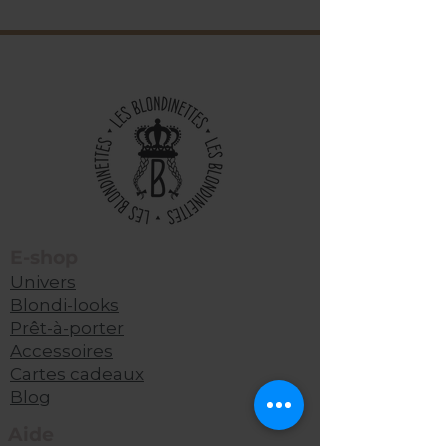
E-shop
Univers
Blondi-looks
Prêt-à-porter
Accessoires
Cartes cadeaux
Blog
Aide