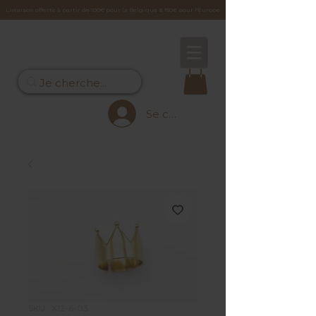
Livraison offerte à partir de 100€ pour la Belgique & 150€ pour l'Europe
Se connecter
SKU : X12-6-03