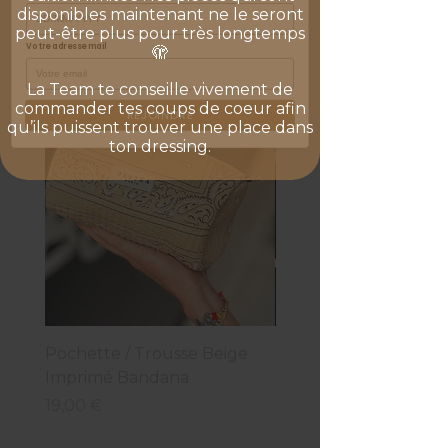
Articles
disponibles maintenant ne le seront
peut-être plus pour très longtemps
similaires
Votre adresse mail
🫣
La Team te conseille vivement de
commander tes coups de coeur afin
REJOINDRE
qu’ils puissent trouver une place dans
ton dressing.
Pochette / Trousse Beige
Sac Beach Baby Beige
Imprimé Bandana
Prix
34,95 €
Prix
19,00 €