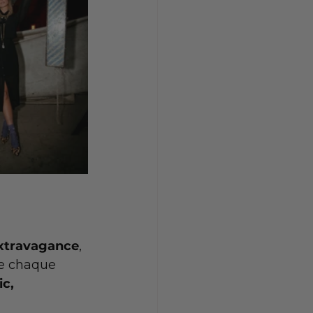
extravagance
, 
e chaque 
ic, 