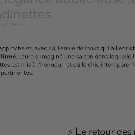
ndinettes
sept. 2025
proche et, avec lui, l’envie de looks qui allient 
ch
ffirmé
. Laure a imaginé une saison dans laquelle l
es est mis à l'honneur  et où le chic intemporel fl
pertinentes.
L
⚡️ 
e retour des 