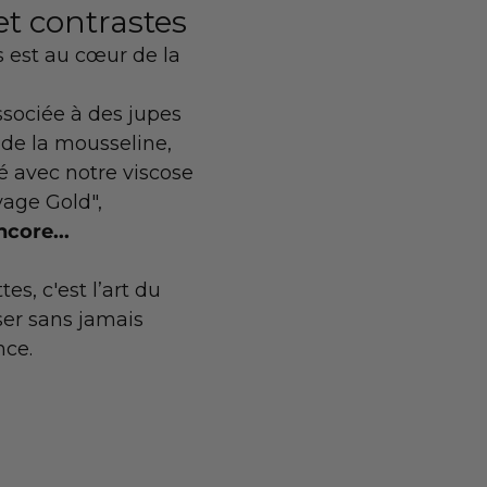
et contrastes
s est au cœur de la 
ssociée à des jupes 
 de la mousseline,
té avec notre viscose 
age Gold",
ncore...
es, c'est l’art du 
oser sans jamais 
nce.