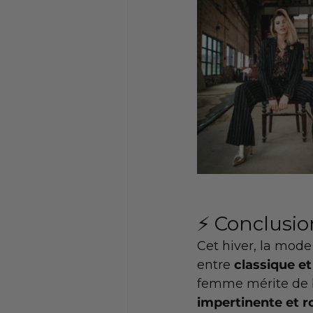
⚡️ Conclusi
Cet hiver, la mo
entre 
classique e
femme mérite de br
impertinente et r