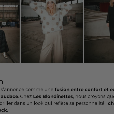
on
de s’annonce comme une 
fusion entre confort et 
t audace
. Chez 
Les Blondinettes
, nous croyons qu
iller dans un look qui reflète sa personnalité : 
ch
ock
.