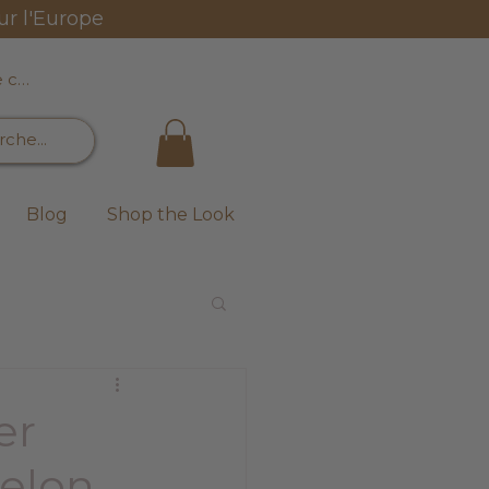
ur l'Europe
e connecter
Blog
Shop the Look
er
selon