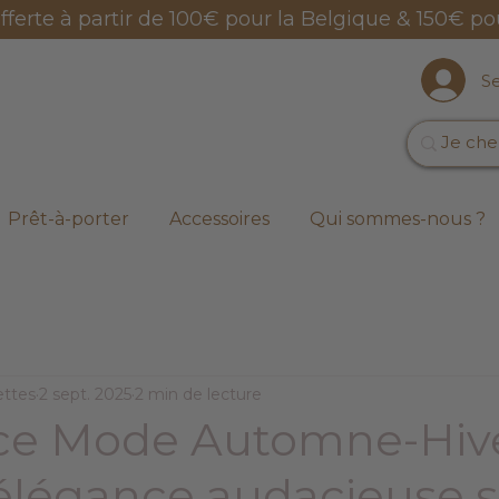
offerte à partir de 100€ pour la Belgique & 150€ po
S
Prêt-à-porter
Accessoires
Qui sommes-nous ?
ettes
2 sept. 2025
2 min de lecture
ce Mode Automne-Hiv
’élégance audacieuse 