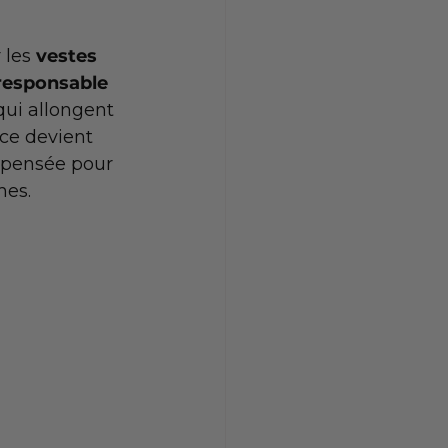
 les 
vestes 
-responsable
qui allongent 
ce devient 
, pensée pour 
es. 