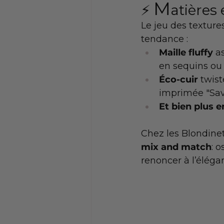
M
⚡️ 
atières 
Le jeu des texture
tendance :
Maille fluffy
 a
en sequins ou
Éco-cuir
 twis
imprimée "Sav
Et bien plus e
Chez les Blondinett
mix and match
: 
renoncer à l’éléga