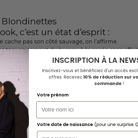
’attitude Blondinettes		
Plus qu’un look, c’es
ne cache pas son côté sauvage, on l’affirme.
nos tenues passent du bureau à la soirée sans effort
ine
 : chaque pièce est pensée pour des femmes li
INSCRIPTION À LA NEW
dacieuses.     
Inscrivez-vous et bénéficiez d'un accès excl
offres.
Recevez
10% de réduction sur v
commande
!
Votre prénom
Votre date de naissance
(pour une surprise 