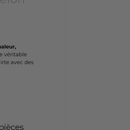
aleur, 
e véritable 
irte avec des 
pièces 