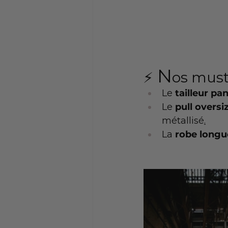
 N
⚡️
os must
Le 
tailleur pa
Le 
pull oversi
métallisé
.
La
robe longu