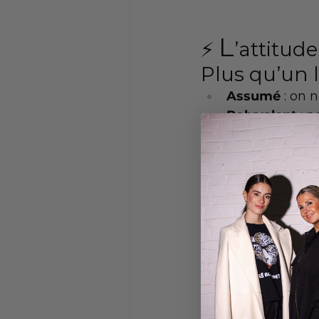
L
⚡️ 
Assumé
 : on 
Polyvalent
 : 
Énergie fémin
modernes et au