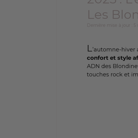
Les Blo
Dernière mise à jour :
5 
L
’automne-hiver ap
confort et style a
ADN des Blondinett
touches rock et im