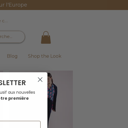
ur l'Europe
e connecter
Blog
Shop the Look
SLETTER
usif aux nouvelles
otre première