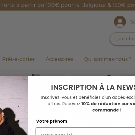
offerte à partir de 100€ pour la Belgique & 150€ po
S
Prêt-à-porter
Accessoires
Qui sommes-nous ?
INSCRIPTION À LA NEW
Inscrivez-vous et bénéficiez d'un accès excl
offres.
Recevez
10% de réduction sur v
commande
!
Votre prénom