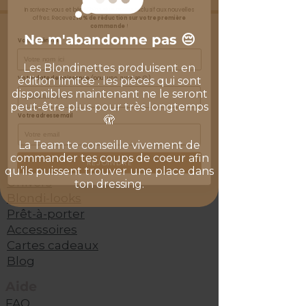
Inscrivez-vous et bénéficiez d'un accès exclusif aux nouvelles
offres.
Recevez
10% de réduction sur votre première
commande
!
Ne m'abandonne pas 😔
Votre prénom
Les Blondinettes produisent en
Votre date de naissance
(pour une surprise 😉)
édition limitée : les pièces qui sont
disponibles maintenant ne le seront
peut-être plus pour très longtemps
Votre adresse mail
🫣
La Team te conseille vivement de
commander tes coups de coeur afin
REJOINDRE
E-shop
qu’ils puissent trouver une place dans
Univers
ton dressing.
Blondi-looks
Prêt-à-porter
Accessoires
Cartes cadeaux
Blog
Aide
FAQ