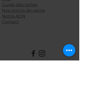
Guide
des tailles
Nos points de vente
Notre ADN
Contact
PAYER EN TOUTE
SÉCURITÉ
© 2022 Les Blondinettes |
CGV
|
Livraison
|
Mentions légales
|
Politique
de confidentialité
| Made by
ixsel -