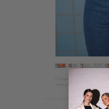
Chaque bijou est imaginé en B
Italie par Claudia & Giacomo.