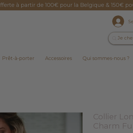
offerte à partir de 100€ pour la Belgique & 150€ po
S
Prêt-à-porter
Accessoires
Qui sommes-nous ?
Collier L
Charm Fu