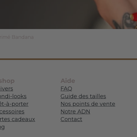
Aperçu rapide
primé Bandana
shop
Aide
ivers
FAQ
ondi-looks
Guide
des tailles
êt-à-porter
Nos points de vente
cessoires
Notre ADN
rtes cadeaux
Contact
og