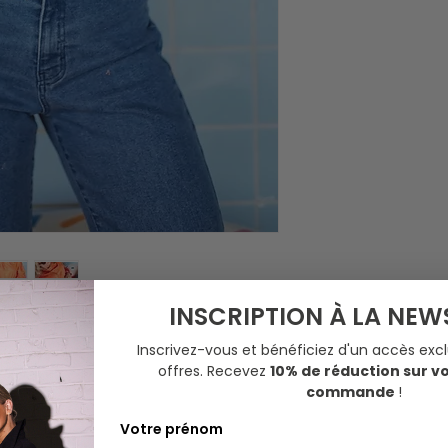
INSCRIPTION À LA NEW
elgique ⚡️et ensuite fait main ❤️ en
Inscrivez-vous et bénéficiez d'un accès excl
offres.
Recevez
10% de réduction sur v
commande
!
Votre prénom