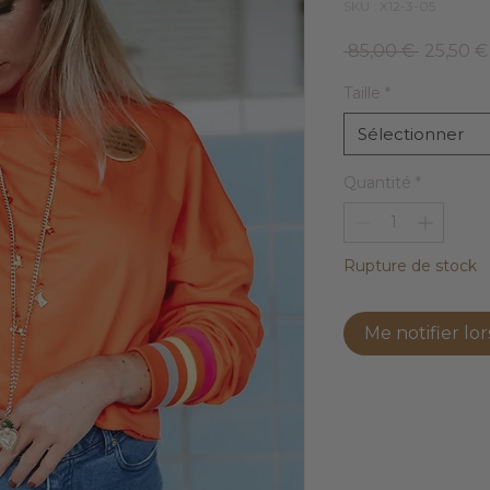
SKU : X12-3-05
Prix
 85,00 € 
25,50 €
original
Taille
*
Sélectionner
Quantité
*
Rupture de stock
Me notifier lor