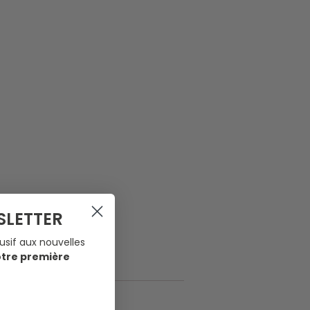
SLETTER
usif aux nouvelles
otre première