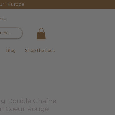
ur l'Europe
e connecter
Blog
Shop the Look
ong Double Chaîne
n Coeur Rouge