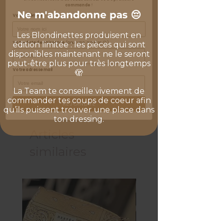
commande
!
Ne m'abandonne pas 😔
Votre prénom
Quantité
*
Les Blondinettes produisent en
Votre date de naissance
(pour une surprise 😉)
édition limitée : les pièces qui sont
disponibles maintenant ne le seront
Rupture de stock
peut-être plus pour très longtemps
Votre adresse mail
🫣
Me notifier lorsque cet article est disponible
La Team te conseille vivement de
commander tes coups de coeur afin
REJOINDRE
qu’ils puissent trouver une place dans
ton dressing.
Articles
similaires