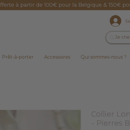
offerte à partir de 100€ pour la Belgique & 150€ po
S
Prêt-à-porter
Accessoires
Qui sommes-nous ?
Collier Lo
- Pierres 