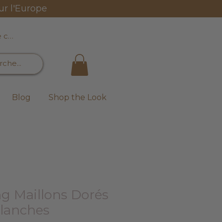
ur l'Europe
e connecter
Blog
Shop the Look
ng Maillons Dorés
Blanches