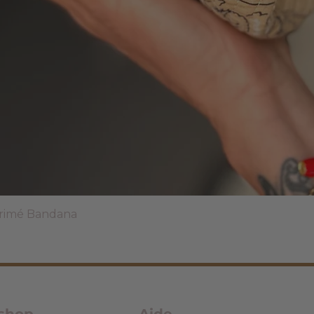
Aperçu rapide
primé Bandana