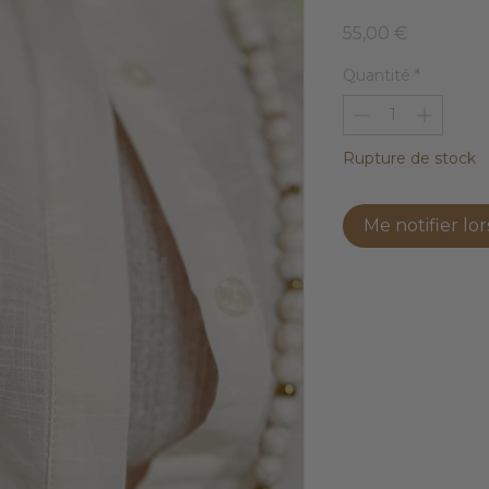
Prix
55,00 €
Quantité
*
Rupture de stock
Me notifier lor