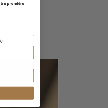
otre première
)