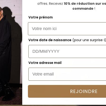
 Acier Inoxydable Doré et Pierres de
offres.
Recevez
10% de réduction sur v
commande
!
Votre prénom
ateliers with love
Votre date de naissance
(pour une surprise 
Votre adresse mail
REJOINDRE