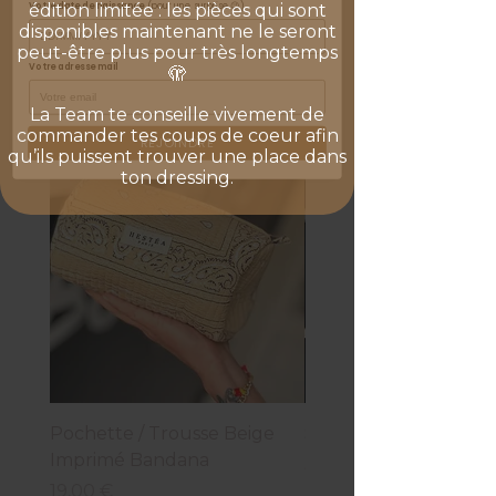
Votre date de naissance
(pour une surprise 😉)
édition limitée : les pièces qui sont
disponibles maintenant ne le seront
Articles
peut-être plus pour très longtemps
Votre adresse mail
🫣
similaires
La Team te conseille vivement de
commander tes coups de coeur afin
REJOINDRE
qu’ils puissent trouver une place dans
ton dressing.
Pochette / Trousse Beige
Sac Beach Baby Beige
Imprimé Bandana
Prix
34,95 €
Prix
19,00 €